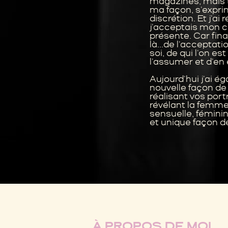
magazines, mais 
ma façon, s'expri
discrétion. Et j'ai 
j'acceptais mon co
présente. Car fin
là...de l'acceptat
soi, de qui l'on es
l'assumer et d'en ê
Aujourd'hui j'ai 
nouvelle façon de
réalisant vos port
révélant la femme
sensuelle, féminin
et unique façon de 
À PROPOS DE MOI