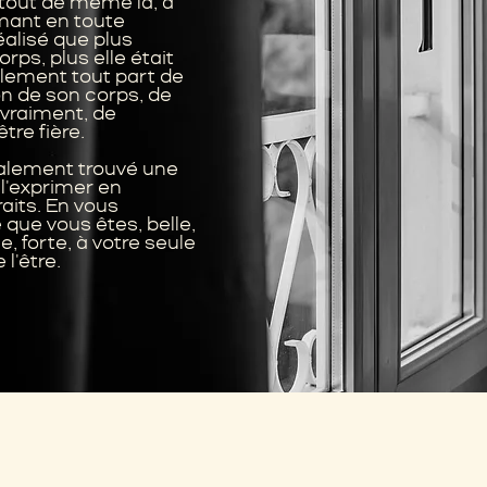
tout de même là, à
mant en toute
réalisé que plus
rps, plus elle était
alement tout part de
ion de son corps, de
t vraiment, de
tre fière.
également trouvé une
 l'exprimer en
raits. En vous
 que vous êtes, belle,
e, forte, à votre seule
l'être.