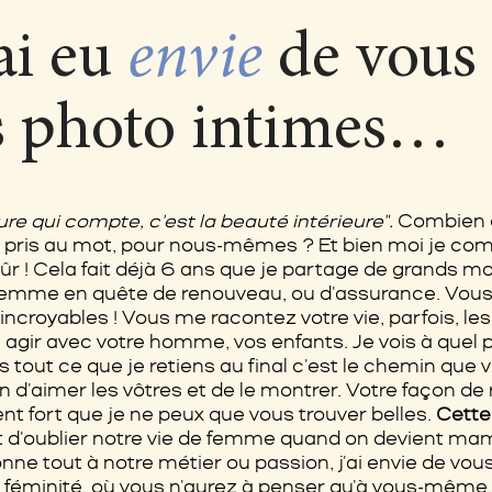
ai eu
envie
de vous
s photo intimes…
ure qui compte, c'est la beauté intérieure".
Combien d
ois pris au mot, pour nous-mêmes ? Et bien moi je c
sûr ! Cela fait déjà 6 ans que je partage de grand
femme en quête de renouveau, ou d'assurance. Vous
incroyables ! Vous me racontez votre vie, parfois, les
s agir avec votre homme, vos enfants. Je vois à quel p
s tout ce que je retiens au final c'est le chemin que
 d'aimer les vôtres et de le montrer. Votre façon de
nt fort que je ne peux que vous trouver belles.
Cette
ait d'oublier notre vie de femme quand on devient ma
ne tout à notre métier ou passion, j'ai envie de vou
féminité, où vous n'aurez à penser qu'à vous-même.