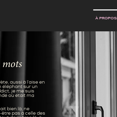
À PROPOS
s
mots
te, aussi à l'aise en
n éléphant sur un
dict, je me suis
dé où était ma
ait bien là, ne
être pas à celle des