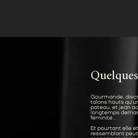
Quelque
Gourmande, discrè
talons hauts qu'u
poteau, et jean ad
longtemps deman
féminité...
Et pourtant elle ét
ressemblant peut-