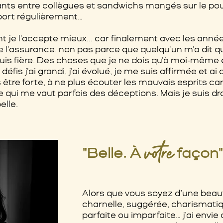
ts entre collègues et sandwichs mangés sur le pouce.
port régulièrement…
 je l'accepte mieux... car finalement avec les anné
de l'assurance, non pas parce que quelqu'un m'a dit qu
 suis fière. Des choses que je ne dois qu'à moi-même 
défis j'ai grandi, j'ai évolué, je me suis affirmée et 
s être forte, à ne plus écouter les mauvais esprits ca
ce qui me vaut parfois des déceptions. Mais je suis 
elle.
votre
"Belle. À
façon"
Alors que vous soyez d’une beau
charnelle, suggérée, charismatiq
parfaite ou imparfaite… j’ai envie